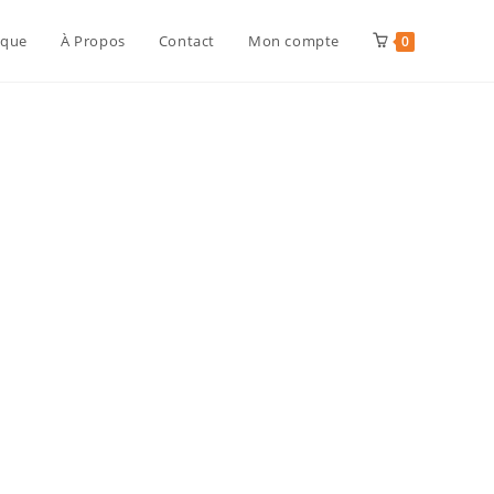
ique
À Propos
Contact
Mon compte
0